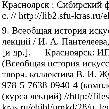
Красноярск : Сибирский ф
с. // http://lib2.sfu-kras.r
9. Всеобщая история искус
лекций / И. А. Пантелеева
[и др.]. — Красноярск: И
(Всеобщая история искус
творч. коллектива В. И. 
978-5-7638-0940-4 (компл
(курса лекций) //http://files
kras.ru/ebibl/umkd/28/u_lec