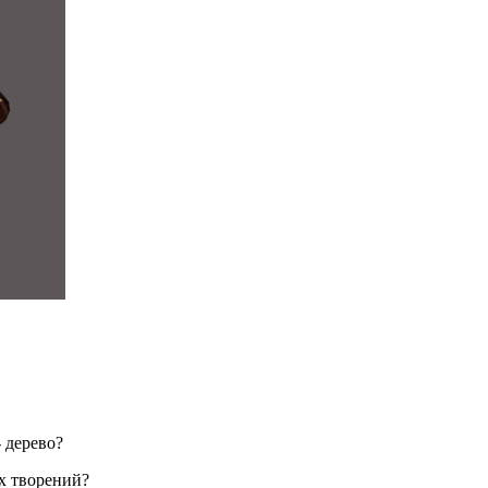
 дерево?
х творений?