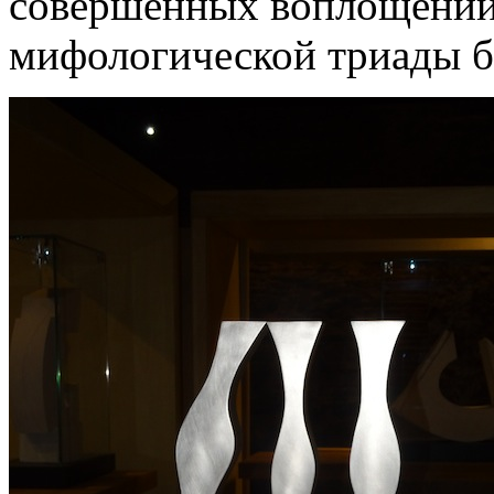
совершенных воплощений
мифологической триады б