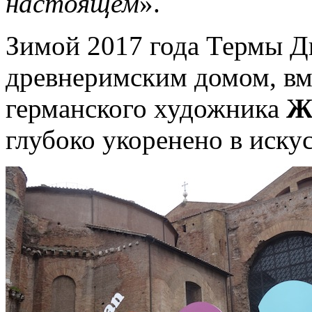
настоящем
».
Зимой 2017 года Термы Д
древнеримским домом, вм
германского художника
Ж
глубоко укоренено в иску